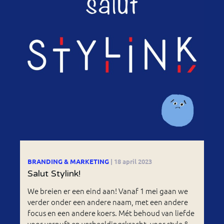
BRANDING & MARKETING
| 18 april 2023
Salut Stylink!
We breien er een eind aan! Vanaf 1 mei gaan we
verder onder een andere naam, met een andere
focus en een andere koers. Mét behoud van liefde
voor vernuft en verbeeldingskracht, voor style &